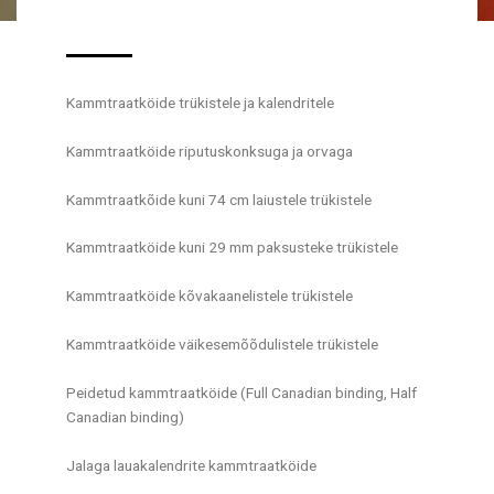
Kammtraatköide trükistele ja kalendritele
Kammtraatköide riputuskonksuga ja orvaga
Kammtraatkõide kuni 74 cm laiustele trükistele
Kammtraatköide kuni 29 mm paksusteke trükistele
Kammtraatköide kõvakaanelistele trükistele
Kammtraatköide väikesemõõdulistele trükistele
Peidetud kammtraatköide (Full Canadian binding, Half
Canadian binding)
Jalaga lauakalendrite kammtraatköide