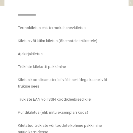
Termokiletus ehk termokahanevkiletus
Kiletus või külm kiletus (õhematele trükistele)
Ajakirjakiletus
Trükiste kilekotti pakkimine
Kiletus koos lisamaterjali või insertidega kaanel või
trükise sees
Trükiste EAN või ISSN koodikleebised kilel
Pundikiletus (ehk mitu eksemplari koos)
Kiletatud trükiste või toodete kohene pakkimine
müügikarpidesse