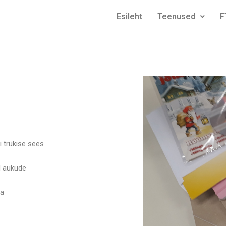
Esileht
Teenused
F
i trükise sees
d aukude
la