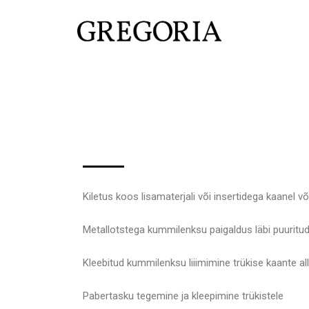
Skip
to
content
Kiletus koos lisamaterjali või insertidega kaanel võ
Metallotstega kummilenksu paigaldus läbi puuritu
Kleebitud kummilenksu liiimimine trükise kaante al
Pabertasku tegemine ja kleepimine trükistele