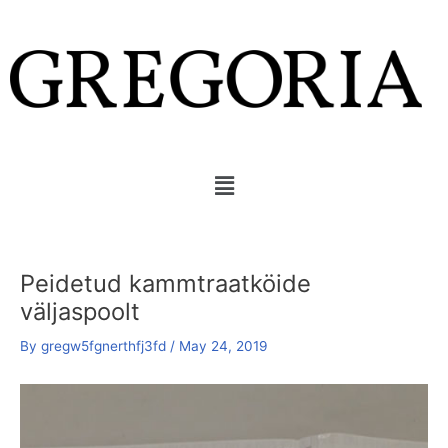
Skip
Post
to
navigation
content
Menu
Peidetud kammtraatköide
väljaspoolt
By
gregw5fgnerthfj3fd
/
May 24, 2019